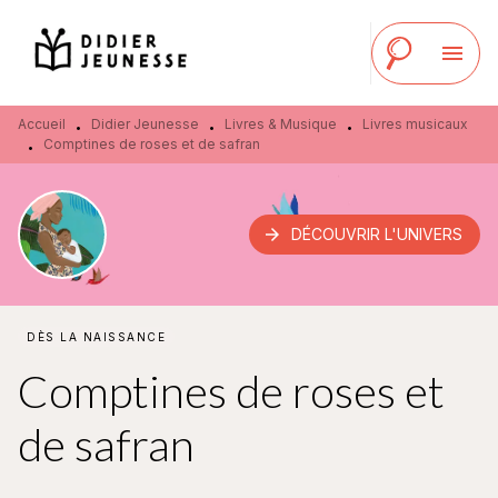
MENU
RECHERCHE
CONTENU
menu
PIED DE PAGE
Accueil
Didier Jeunesse
Livres & Musique
Livres musicaux
•
•
•
Comptines de roses et de safran
•
arrow_forward
DÉCOUVRIR L'UNIVERS
DÈS LA NAISSANCE
Comptines de roses et
de safran