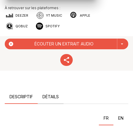
À retrouver sur les plateformes :
DEEZER
YT MUSIC
APPLE
QOBUZ
SPOTIFY
play_circle_filled
ÉCOUTER UN EXTRAIT AUDIO
arrow_drop_down
DESCRIPTIF
DÉTAILS
FR
EN