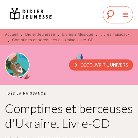
MENU
RECHERCHE
CONTENU
menu
PIED DE PAGE
Accueil
Didier Jeunesse
Livres & Musique
Livres musicaux
•
•
•
Comptines et berceuses d'Ukraine, Livre-CD
•
arrow_forward
DÉCOUVRIR L'UNIVERS
DÈS LA NAISSANCE
Comptines et berceuses
d'Ukraine, Livre-CD