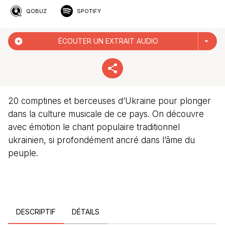
QOBUZ
SPOTIFY
play_circle_filled
ÉCOUTER UN EXTRAIT AUDIO
arrow_drop_down
20 comptines et berceuses d’Ukraine pour plonger
dans la culture musicale de ce pays. On découvre
avec émotion le chant populaire traditionnel
ukrainien, si profondément ancré dans l’âme du
peuple.
DESCRIPTIF
DÉTAILS