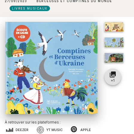
27/09/2023
BERCEUSES ET COMPTINES DU MONDE
LIVRES MUSICAUX
collections
+
1
À retrouver sur les plateformes :
DEEZER
YT MUSIC
APPLE