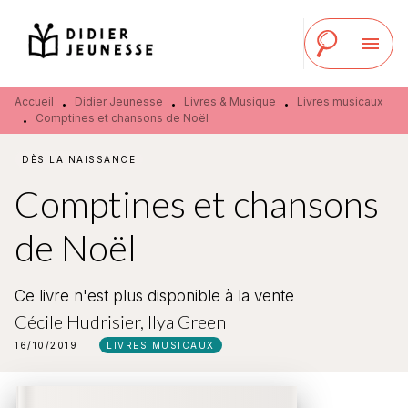
MENU
RECHERCHE
CONTENU
menu
PIED DE PAGE
Accueil
Didier Jeunesse
Livres & Musique
Livres musicaux
•
•
•
Comptines et chansons de Noël
•
DÈS LA NAISSANCE
Comptines et chansons
de Noël
Ce livre n'est plus disponible à la vente
Cécile Hudrisier
,
Ilya Green
16/10/2019
LIVRES MUSICAUX