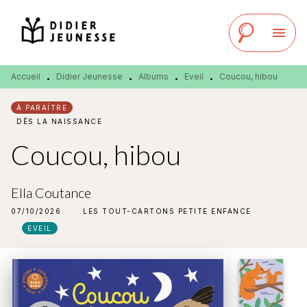
MENU
RECHERCHE
CONTENU
menu
PIED DE PAGE
Accueil
Didier Jeunesse
Albums
Eveil
Coucou, hibou
•
•
•
•
À PARAÎTRE
DÈS LA NAISSANCE
Coucou, hibou
Ella Coutance
07/10/2026
LES TOUT-CARTONS PETITE ENFANCE
EVEIL