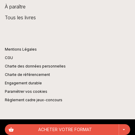
À paraître
Tous les livres
Mentions Légales
CGU
Charte des données personnelles
Charte de référencement
Engagement durable
Paramétrer vos cookies
Règlement cadre jeux-concours
shopping_basket
ACHETER VOTRE FORMAT
arrow_drop_down
DIDIER JEUNESSE© 2026