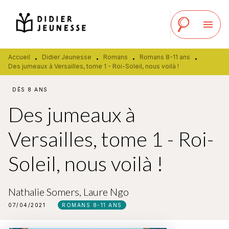
MENU
RECHERCHE
CONTENU
menu
PIED DE PAGE
Accueil
Didier Jeunesse
Romans
Romans 8-11 ans
•
•
•
•
Des jumeaux à Versailles, tome 1 - Roi-Soleil, nous voilà !
DÈS 8 ANS
Des jumeaux à
Versailles, tome 1 - Roi-
Soleil, nous voilà !
Nathalie Somers
,
Laure Ngo
07/04/2021
ROMANS 8-11 ANS