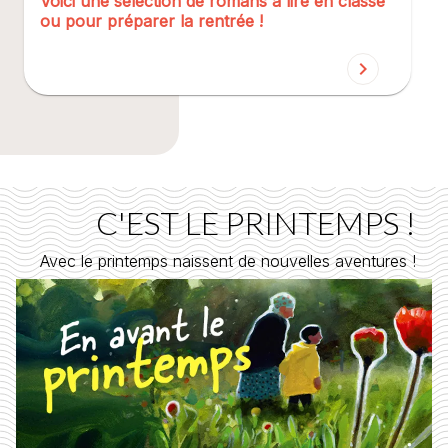
Voici une sélection de romans à lire en classe
ou pour préparer la rentrée !
chevron_right
C'EST LE PRINTEMPS !
Avec le printemps naissent de nouvelles aventures !