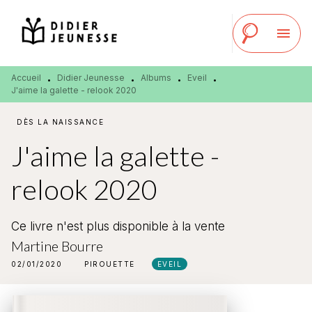
MENU
RECHERCHE
CONTENU
menu
PIED DE PAGE
Accueil
Didier Jeunesse
Albums
Eveil
•
•
•
•
J'aime la galette - relook 2020
DÈS LA NAISSANCE
J'aime la galette -
relook 2020
Ce livre n'est plus disponible à la vente
Martine Bourre
02/01/2020
PIROUETTE
EVEIL