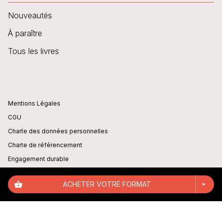
Nouveautés
À paraître
Tous les livres
Mentions Légales
CGU
Charte des données personnelles
Charte de référencement
Engagement durable
Paramétrer vos cookies
shopping_basket
ACHETER VOTRE FORMAT
arrow_drop_down
Règlement cadre jeux-concours