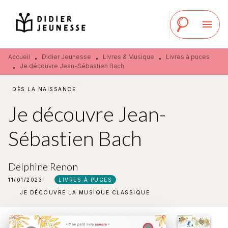
MENU
RECHERCHE
CONTENU
menu
PIED DE PAGE
Accueil
Didier Jeunesse
Livres & Musique
Livres à puces
•
•
•
Je découvre Jean-Sébastien Bach
•
DÈS LA NAISSANCE
Je découvre Jean-
Sébastien Bach
Delphine Renon
11/01/2023
LIVRES À PUCES
JE DÉCOUVRE LA MUSIQUE CLASSIQUE