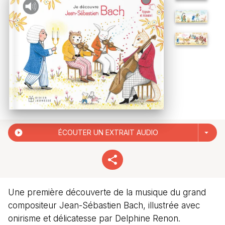
play_circle_filled
ÉCOUTER UN EXTRAIT AUDIO
arrow_drop_down
Une première découverte de la musique du grand
compositeur Jean-Sébastien Bach, illustrée avec
onirisme et délicatesse par Delphine Renon.