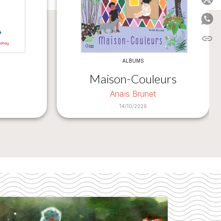
P
link
C
ALBUMS
Maison-Couleurs
Anaïs Brunet
14/10/2026