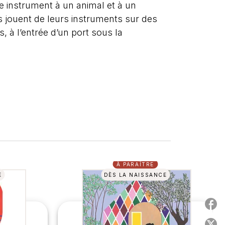
 instrument à un animal et à un
s jouent de leurs instruments sur des
 à l’entrée d’un port sous la
À PARAÎTRE
E
DÈS LA NAISSANCE
P
P