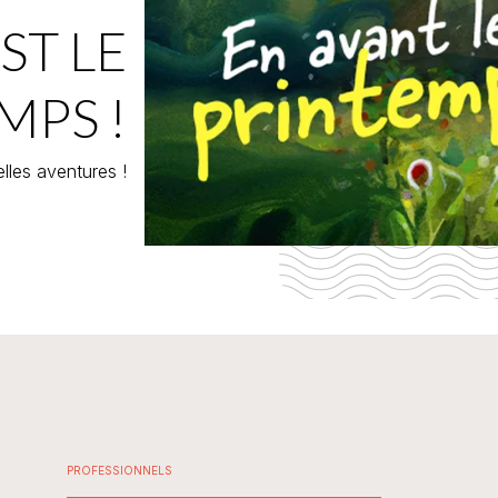
ST LE
MPS !
lles aventures !
PROFESSIONNELS