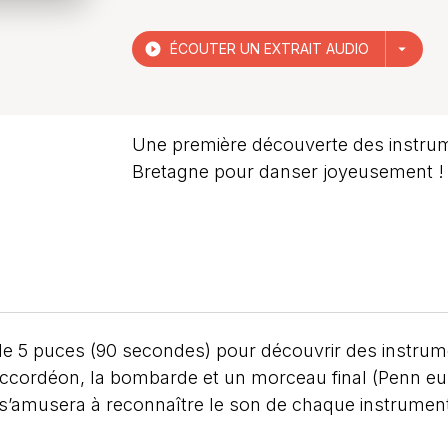
play_circle_filled
ÉCOUTER UN EXTRAIT AUDIO
arrow_drop_down
Une première découverte des instrum
Bretagne pour danser joyeusement !
e 5 puces (90 secondes) pour découvrir des instrumen
’accordéon, la bombarde et un morceau final (Penn eu
t s’amusera à reconnaître le son de chaque instrumen