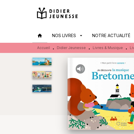
MENU
RECHERCHE
CONTENU
home
NOS LIVRES
arrow_drop_down
NOTRE ACTUALITÉ
arr
Accueil
Didier Jeunesse
Livres & Musique
Li
•
•
•