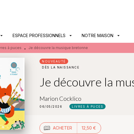
PIED DE PAGE
ow_drop_down
ESPACE PROFESSIONNELS
arrow_drop_down
NOTRE MAISON
arrow_drop_down
vres à puces
Je découvre la musique bretonne
•
NOUVEAUTÉ
DÈS LA NAISSANCE
Je découvre la mu
Marion Cocklico
06/05/2026
LIVRES À PUCES
ACHETER
12,50 €