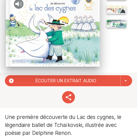
play_circle_filled
ÉCOUTER UN EXTRAIT AUDIO
arrow_drop_down
Une première découverte du Lac des cygnes, le
légendaire ballet de Tchaïkovski, illustrée avec
poésie par Delphine Renon.