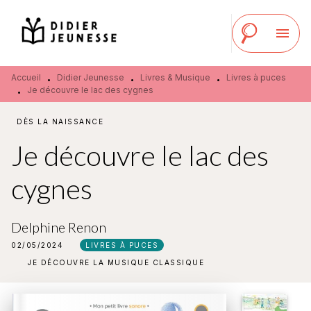
MENU
RECHERCHE
CONTENU
menu
PIED DE PAGE
Accueil
Didier Jeunesse
Livres & Musique
Livres à puces
•
•
•
Je découvre le lac des cygnes
•
DÈS LA NAISSANCE
Je découvre le lac des
cygnes
Delphine Renon
02/05/2024
LIVRES À PUCES
JE DÉCOUVRE LA MUSIQUE CLASSIQUE