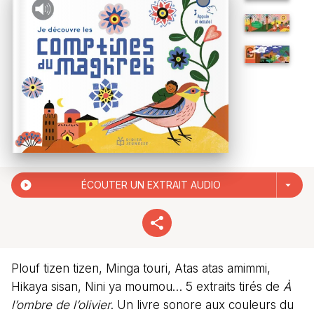
play_circle_filled
ÉCOUTER UN EXTRAIT AUDIO
arrow_drop_down
Plouf tizen tizen, Minga touri, Atas atas amimmi,
Hikaya sisan, Nini ya moumou… 5 extraits tirés de
À
l’ombre de l’olivier
. Un livre sonore aux couleurs du