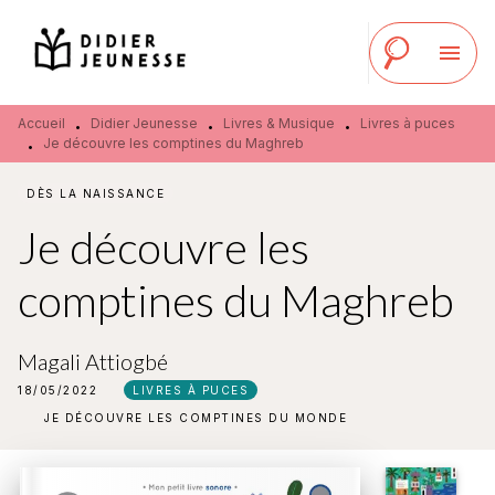
MENU
RECHERCHE
CONTENU
menu
PIED DE PAGE
Accueil
Didier Jeunesse
Livres & Musique
Livres à puces
•
•
•
Je découvre les comptines du Maghreb
•
DÈS LA NAISSANCE
Je découvre les
comptines du Maghreb
Magali Attiogbé
18/05/2022
LIVRES À PUCES
JE DÉCOUVRE LES COMPTINES DU MONDE