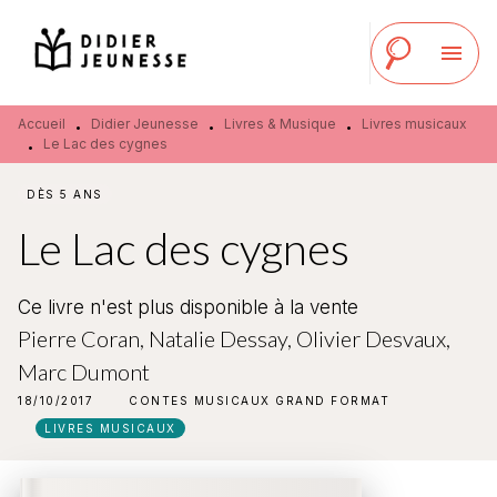
MENU
RECHERCHE
CONTENU
menu
PIED DE PAGE
Accueil
Didier Jeunesse
Livres & Musique
Livres musicaux
•
•
•
Le Lac des cygnes
•
DÈS 5 ANS
Le Lac des cygnes
Ce livre n'est plus disponible à la vente
Pierre Coran
,
Natalie Dessay
,
Olivier Desvaux
,
Marc Dumont
18/10/2017
CONTES MUSICAUX GRAND FORMAT
LIVRES MUSICAUX