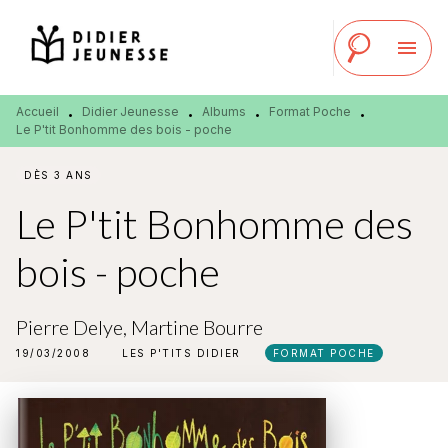
MENU
RECHERCHE
CONTENU
menu
PIED DE PAGE
Accueil
Didier Jeunesse
Albums
Format Poche
•
•
•
•
Le P'tit Bonhomme des bois - poche
DÈS 3 ANS
Le P'tit Bonhomme des
bois - poche
Pierre Delye
,
Martine Bourre
19/03/2008
LES P'TITS DIDIER
FORMAT POCHE