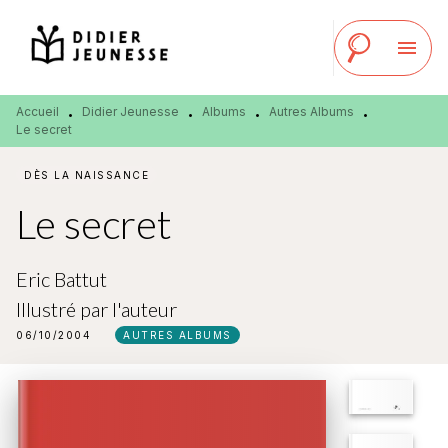
MENU
RECHERCHE
CONTENU
menu
PIED DE PAGE
Accueil
Didier Jeunesse
Albums
Autres Albums
•
•
•
•
Le secret
DÈS LA NAISSANCE
Le secret
Eric Battut
Illustré par
l'auteur
06/10/2004
AUTRES ALBUMS