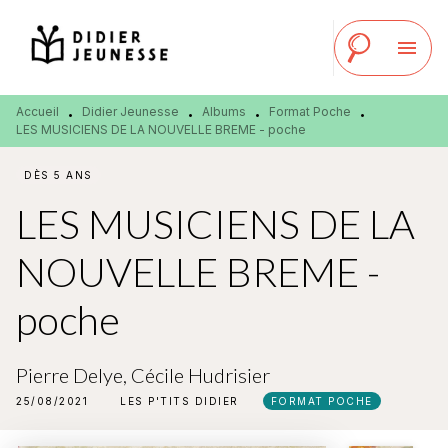
MENU
RECHERCHE
CONTENU
menu
PIED DE PAGE
Accueil
Didier Jeunesse
Albums
Format Poche
•
•
•
•
LES MUSICIENS DE LA NOUVELLE BREME - poche
DÈS 5 ANS
LES MUSICIENS DE LA
NOUVELLE BREME -
poche
Pierre Delye
,
Cécile Hudrisier
25/08/2021
LES P'TITS DIDIER
FORMAT POCHE