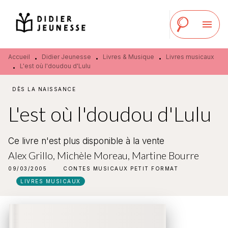
MENU
RECHERCHE
CONTENU
menu
PIED DE PAGE
Accueil
Didier Jeunesse
Livres & Musique
Livres musicaux
•
•
•
L'est où l'doudou d'Lulu
•
DÈS LA NAISSANCE
L'est où l'doudou d'Lulu
Ce livre n'est plus disponible à la vente
Alex Grillo
,
Michèle Moreau
,
Martine Bourre
09/03/2005
CONTES MUSICAUX PETIT FORMAT
LIVRES MUSICAUX