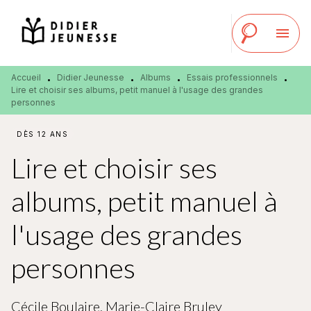
MENU
RECHERCHE
CONTENU
menu
PIED DE PAGE
Accueil
Didier Jeunesse
Albums
Essais professionnels
•
•
•
•
Lire et choisir ses albums, petit manuel à l'usage des grandes
personnes
DÈS 12 ANS
Lire et choisir ses
albums, petit manuel à
l'usage des grandes
personnes
Cécile Boulaire
,
Marie-Claire Bruley