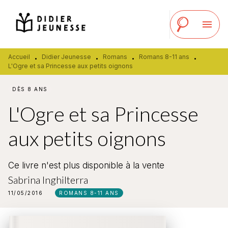
MENU
RECHERCHE
CONTENU
menu
PIED DE PAGE
Accueil
Didier Jeunesse
Romans
Romans 8-11 ans
•
•
•
•
L'Ogre et sa Princesse aux petits oignons
DÈS 8 ANS
L'Ogre et sa Princesse
aux petits oignons
Ce livre n'est plus disponible à la vente
Sabrina Inghilterra
11/05/2016
ROMANS 8-11 ANS