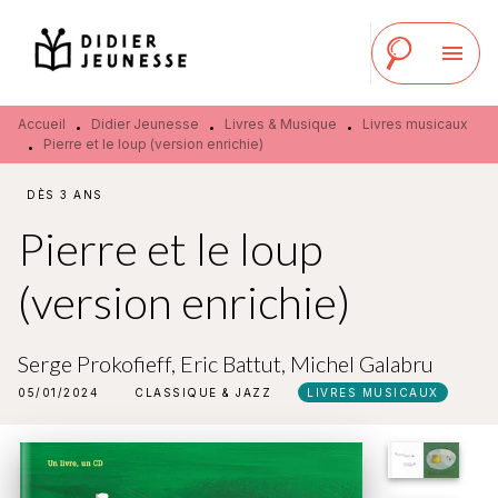
MENU
RECHERCHE
CONTENU
menu
PIED DE PAGE
Accueil
Didier Jeunesse
Livres & Musique
Livres musicaux
•
•
•
Pierre et le loup (version enrichie)
•
DÈS 3 ANS
Pierre et le loup
(version enrichie)
Serge Prokofieff
,
Eric Battut
,
Michel Galabru
05/01/2024
CLASSIQUE & JAZZ
LIVRES MUSICAUX