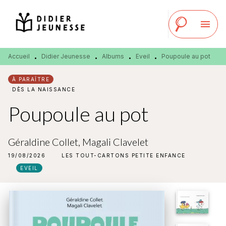
MENU
RECHERCHE
CONTENU
menu
PIED DE PAGE
Accueil
Didier Jeunesse
Albums
Eveil
Poupoule au pot
•
•
•
•
À PARAÎTRE
DÈS LA NAISSANCE
Poupoule au pot
Géraldine Collet
,
Magali Clavelet
19/08/2026
LES TOUT-CARTONS PETITE ENFANCE
EVEIL