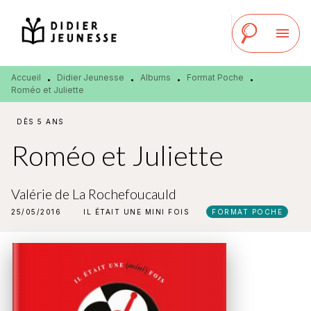
MENU
RECHERCHE
CONTENU
menu
PIED DE PAGE
Accueil
Didier Jeunesse
Albums
Format Poche
•
•
•
•
Roméo et Juliette
DÈS 5 ANS
Roméo et Juliette
Valérie de La Rochefoucauld
25/05/2016
IL ÉTAIT UNE MINI FOIS
FORMAT POCHE