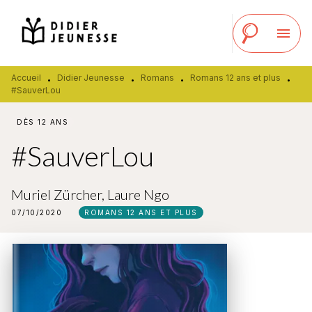
MENU
RECHERCHE
CONTENU
menu
PIED DE PAGE
Accueil
Didier Jeunesse
Romans
Romans 12 ans et plus
•
•
•
•
#SauverLou
DÈS 12 ANS
#SauverLou
Muriel Zürcher
,
Laure Ngo
07/10/2020
ROMANS 12 ANS ET PLUS