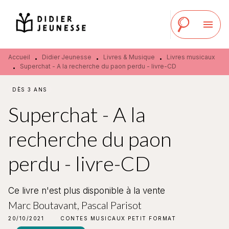
MENU
RECHERCHE
CONTENU
menu
PIED DE PAGE
Accueil
Didier Jeunesse
Livres & Musique
Livres musicaux
•
•
•
Superchat - A la recherche du paon perdu - livre-CD
•
DÈS 3 ANS
Superchat - A la
recherche du paon
perdu - livre-CD
Ce livre n'est plus disponible à la vente
Marc Boutavant
,
Pascal Parisot
20/10/2021
CONTES MUSICAUX PETIT FORMAT