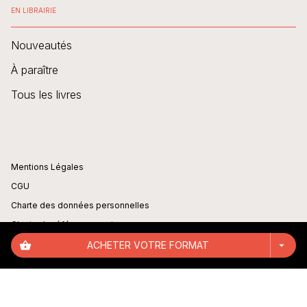
EN LIBRAIRIE
Nouveautés
À paraître
Tous les livres
Mentions Légales
CGU
Charte des données personnelles
Charte de référencement
Engagement durable
shopping_basket
ACHETER VOTRE FORMAT
arrow_drop_down
Paramétrer vos cookies
Règlement cadre jeux-concours