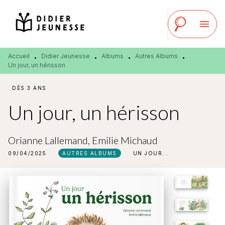
MENU
RECHERCHE
CONTENU
menu
PIED DE PAGE
Accueil
Didier Jeunesse
Albums
Autres Albums
•
•
•
•
Un jour, un hérisson
DÈS 3 ANS
Un jour, un hérisson
Orianne Lallemand
,
Emilie Michaud
09/04/2025
AUTRES ALBUMS
UN JOUR...