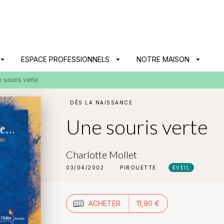
PIED DE PAGE
ow_drop_down
ESPACE PROFESSIONNELS
arrow_drop_down
NOTRE MAISON
arrow_drop_down
 souris verte
DÈS LA NAISSANCE
Une souris verte
Charlotte Mollet
03/04/2002
PIROUETTE
EVEIL
ACHETER
11,90 €