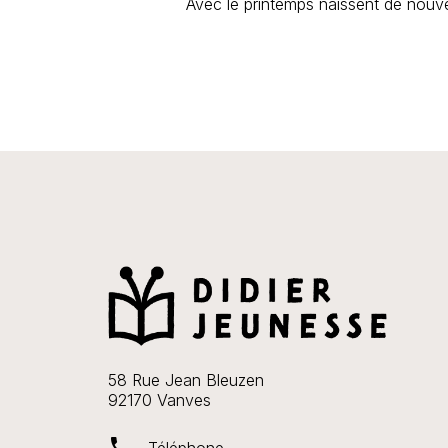
Avec le printemps naissent de nouve
58 Rue Jean Bleuzen
92170 Vanves
phone
Téléphone