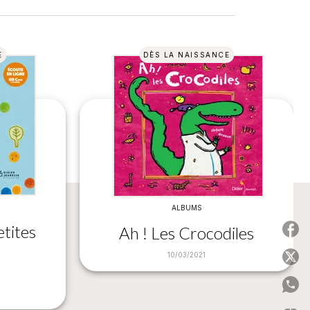
E
DÈS LA NAISSANCE
ALBUMS
etites
Ah ! Les Crocodiles
P
10/03/2021
P
P