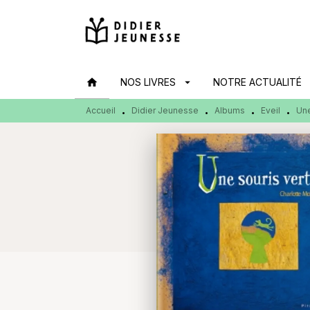
MENU
RECHERCHE
CONTENU
home
NOS LIVRES
arrow_drop_down
NOTRE ACTUALITÉ
arr
Accueil
Didier Jeunesse
Albums
Eveil
Une
•
•
•
•