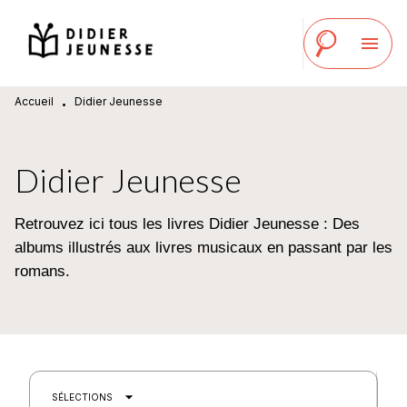
MENU
RECHERCHE
CONTENU
menu
PIED DE PAGE
Accueil
Didier Jeunesse
•
Didier Jeunesse
Retrouvez ici tous les livres Didier Jeunesse : Des
albums illustrés aux livres musicaux en passant par les
romans.
arrow_drop_down
SÉLECTIONS