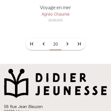
Voyage en mer
Agnès Chaumié
23/06/2021
first_page
chevron_left
chevron_right
last_page
20
58 Rue Jean Bleuzen