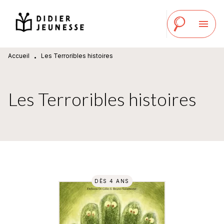
MENU
RECHERCHE
CONTENU
menu
PIED DE PAGE
Accueil
Les Terroribles histoires
•
Les Terroribles histoires
DÈS 4 ANS