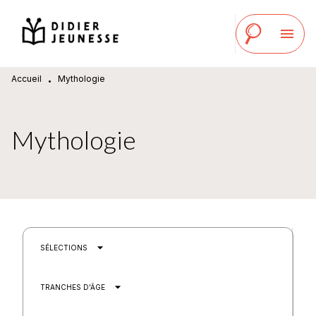
MENU
RECHERCHE
CONTENU
menu
PIED DE PAGE
Accueil
Mythologie
•
Mythologie
arrow_drop_down
SÉLECTIONS
arrow_drop_down
TRANCHES D'ÂGE