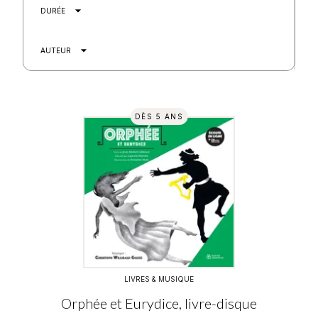
arrow_drop_down
DURÉE
arrow_drop_down
AUTEUR
DÈS 5 ANS
LIVRES & MUSIQUE
Orphée et Eurydice, livre-disque