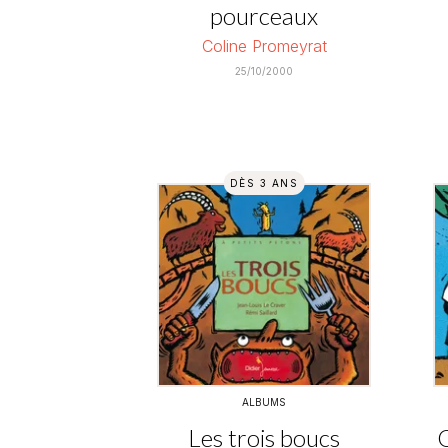
pourceaux
Coline Promeyrat
25/10/2000
DÈS 3 ANS
ALBUMS
Les trois boucs
Q