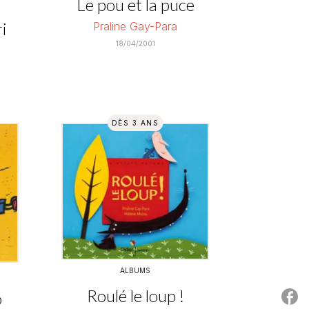
Le pou et la puce
i
Praline Gay-Para
18/04/2001
DÈS 3 ANS
ALBUMS
Roulé le loup !
o
P