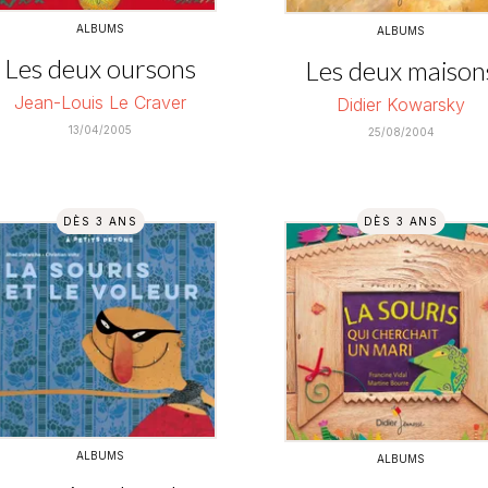
ALBUMS
ALBUMS
Les deux oursons
Les deux maison
Jean-Louis Le Craver
Didier Kowarsky
13/04/2005
25/08/2004
DÈS 3 ANS
DÈS 3 ANS
ALBUMS
ALBUMS