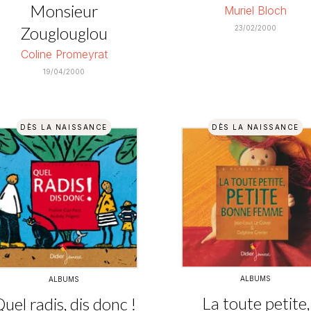
Monsieur
Muriel Bloch
Zouglouglou
23/02/2000
Coline Promeyrat
19/04/2000
DÈS LA NAISSANCE
DÈS LA NAISSANCE
ALBUMS
ALBUMS
La toute petite,
uel radis, dis donc !