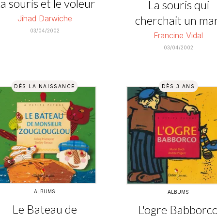
a souris et le voleur
La souris qui
cherchait un mar
Jihad Darwiche
03/04/2002
Francine Vidal
03/04/2002
DÈS LA NAISSANCE
DÈS 3 ANS
ALBUMS
ALBUMS
Le Bateau de
L'ogre Babborc