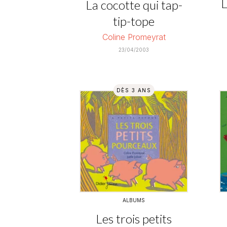
L
La cocotte qui tap-
tip-tope
Coline Promeyrat
23/04/2003
DÈS 3 ANS
ALBUMS
Les trois petits