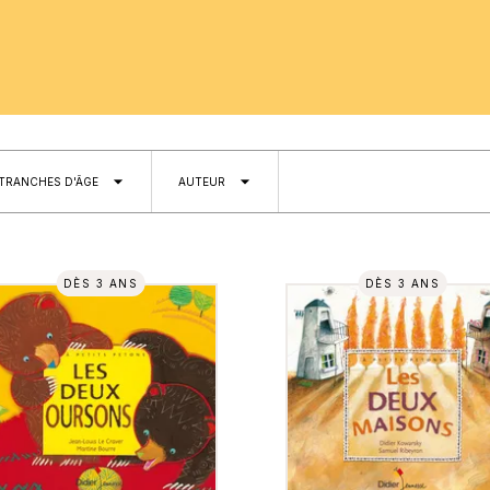
arrow_drop_down
arrow_drop_down
TRANCHES D'ÂGE
AUTEUR
DÈS 3 ANS
DÈS 3 ANS