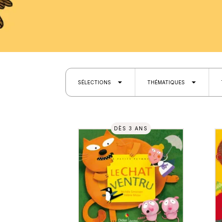
arrow_drop_down
arrow_drop_down
SÉLECTIONS
THÉMATIQUES
DÈS 3 ANS