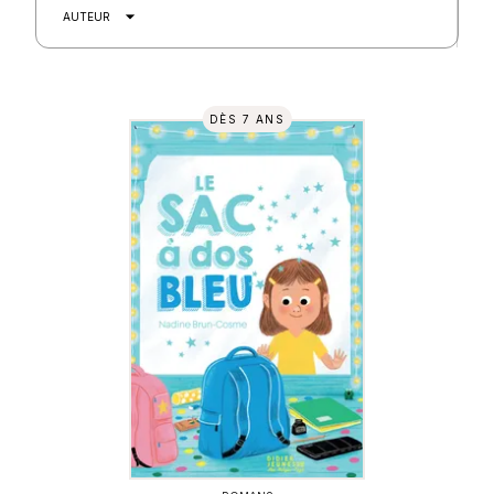
arrow_drop_down
AUTEUR
DÈS 7 ANS