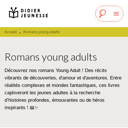
MENU
RECHERCHE
CONTENU
menu
PIED DE PAGE
Accueil
Romans young adults
•
Romans young adults
Découvrez nos romans Young Adult ! Des récits
vibrants de découvertes, d'amour et d'aventures. Entre
réalités complexes et mondes fantastiques, ces livres
captiveront les jeunes adultes à la recherche
d’histoires profondes, émouvantes ou de héros
inspirants ! 📖✨