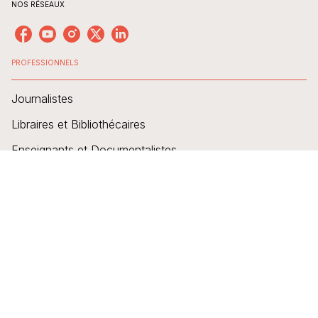
NOS RÉSEAUX
PROFESSIONNELS
Journalistes
Libraires et Bibliothécaires
Enseignants et Documentalistes
DIDIER JEUNESSE
Nous contacter
Qui-sommes-nous ?
Envoyer un manuscrit
FAQ