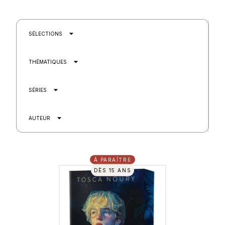
arrow_drop_down
SÉLECTIONS
arrow_drop_down
THÉMATIQUES
arrow_drop_down
SÉRIES
arrow_drop_down
AUTEUR
À PARAÎTRE
DÈS 15 ANS