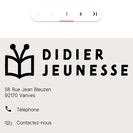
first_page
chevron_left
chevron_right
last_page
1
58 Rue Jean Bleuzen
92170 Vanves
phone
Téléphone
Contactez-nous