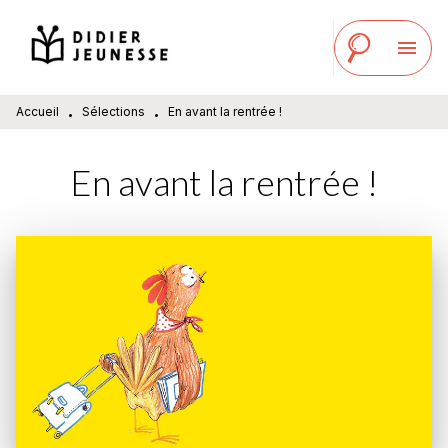
MENU
RECHERCHE
CONTENU
menu
PIED DE PAGE
Accueil
Sélections
En avant la rentrée !
•
•
En avant la rentrée !