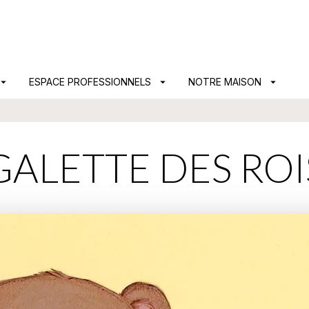
PIED DE PAGE
ow_drop_down
ESPACE PROFESSIONNELS
arrow_drop_down
NOTRE MAISON
arrow_drop_down
GALETTE DES ROI