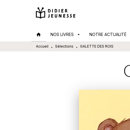
MENU
RECHERCHE
CONTENU
home
NOS LIVRES
arrow_drop_down
NOTRE ACTUALITÉ
arr
Accueil
Sélections
GALETTE DES ROIS
•
•