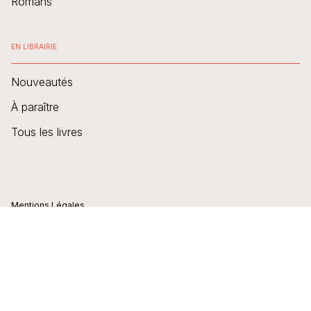
Romans
EN LIBRAIRIE
Nouveautés
À paraître
Tous les livres
Mentions Légales
CGU
Charte des données personnelles
Charte de référencement
Engagement durable
Paramétrer vos cookies