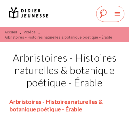
MENU
RECHERCHE
CONTENU
menu
PIED DE PAGE
Accueil
Vidéos
•
•
Arbristoires - Histoires naturelles & botanique poétique - Érable
Arbristoires - Histoires
naturelles & botanique
poétique - Érable
Arbristoires - Histoires naturelles &
botanique poétique - Érable