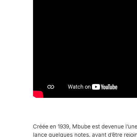
Créée en 1939, Mbube est devenue l’une
lance quelques notes, avant d’être rejoi