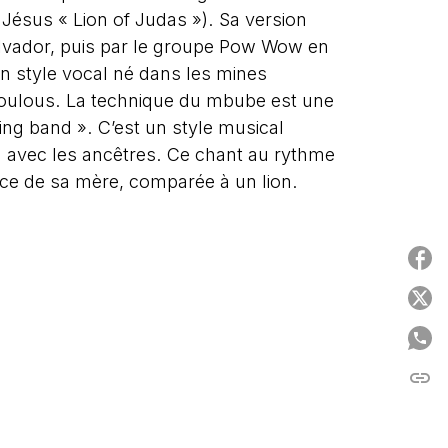
 Jésus « Lion of Judas »). Sa version
 Salvador, puis par le groupe Pow Wow en
n style vocal né dans les mines
s zoulous. La technique du mbube est une
ing band ». C’est un style musical
n avec les ancêtres. Ce chant au rythme
nce de sa mère, comparée à un lion.
P
P
P
link
C