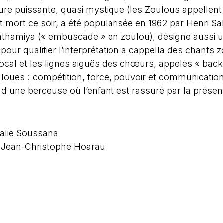
ure puissante, quasi mystique (les Zoulous appellent
est mort ce soir, a été popularisée en 1962 par Henri
thamiya (« embuscade » en zoulou), désigne aussi u
pour qualifier l’interprétation a cappella des chant
vocal et les lignes aiguës des chœurs, appelés « back
loues : compétition, force, pouvoir et communicatio
ud une berceuse où l’enfant est rassuré par la prése
halie Soussana
 : Jean-Christophe Hoarau