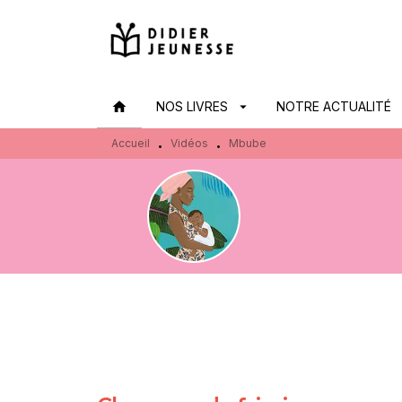
MENU
RECHERCHE
CONTENU
home
NOS LIVRES
arrow_drop_down
NOTRE ACTUALITÉ
arr
Accueil
Vidéos
Mbube
•
•