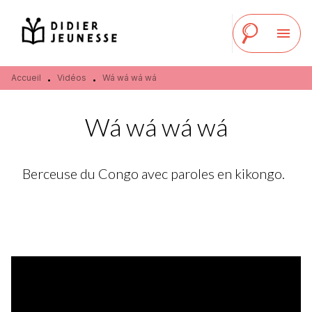
MENU
RECHERCHE
CONTENU
menu
PIED DE PAGE
Accueil
Vidéos
Wá wá wá wá
•
•
Wá wá wá wá
Berceuse du Congo avec paroles en kikongo.