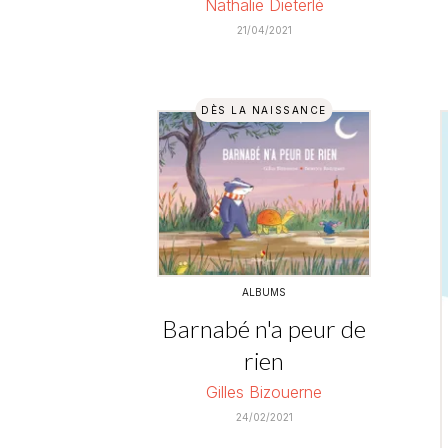
Nathalie Dieterlé
21/04/2021
DÈS LA NAISSANCE
ALBUMS
Barnabé n'a peur de
rien
Gilles Bizouerne
24/02/2021