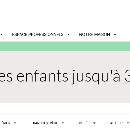
PIED DE PAGE
ow_drop_down
ESPACE PROFESSIONNELS
arrow_drop_down
NOTRE MAISON
arrow_drop_down
s enfants jusqu'à 
arrow_drop_down
arrow_drop_down
arrow_drop_down
arrow_drop_d
SÉRIES
TRANCHES D'ÂGE
DURÉE
AUTEUR