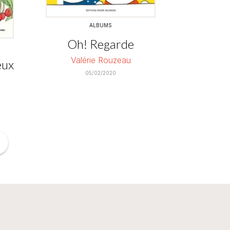
ALBUMS
Oh! Regarde
Valérie Rouzeau
eux
05/02/2020
ge