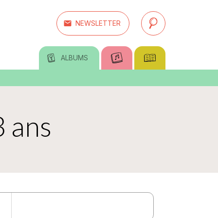
email
NEWSLETTER
search
ALBUMS
3 ans
own