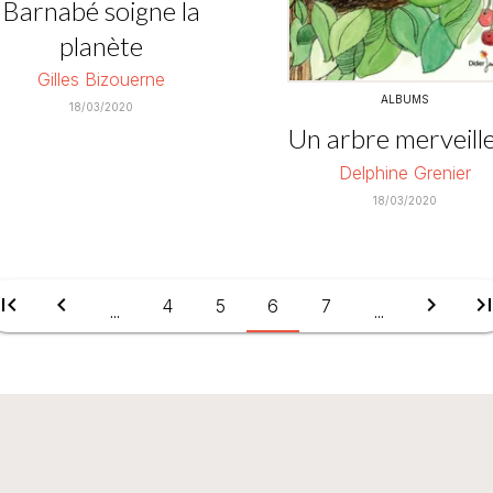
Barnabé soigne la
planète
Gilles Bizouerne
ALBUMS
18/03/2020
Un arbre merveill
Delphine Grenier
18/03/2020
irst_page
chevron_left
chevron_right
last_pa
4
5
6
7
...
...