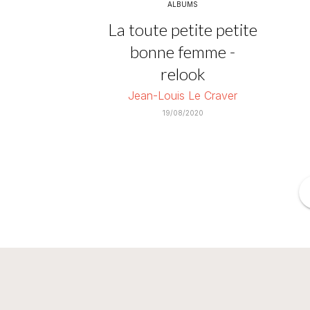
ALBUMS
La toute petite petite
bonne femme -
relook
Jean-Louis Le Craver
19/08/2020
f