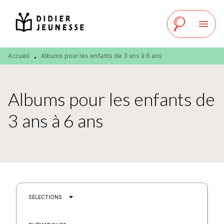
MENU
RECHERCHE
CONTENU
menu
PIED DE PAGE
Accueil
Albums pour les enfants de 3 ans à 6 ans
•
Albums pour les enfants de
3 ans à 6 ans
arrow_drop_down
SÉLECTIONS