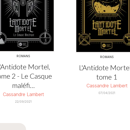
ROMANS
ROMANS
'Antidote Mortel,
L'Antidote Mortel
ome 2 - Le Casque
tome 1
maléfi…
Cassandre Lambert
07/04/2021
Cassandre Lambert
22/09/2021