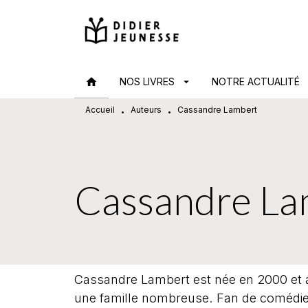
MENU
RECHERCHE
CONTENU
home
NOS LIVRES
arrow_drop_down
NOTRE ACTUALITÉ
arr
Accueil
Auteurs
Cassandre Lambert
•
•
Cassandre La
Cassandre Lambert est née en 2000 et 
une famille nombreuse. Fan de comédie