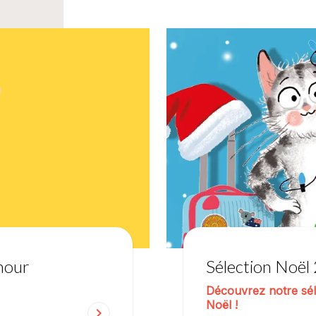
mour
Sélection Noël
Découvrez notre séle
Noël !
chevron_right