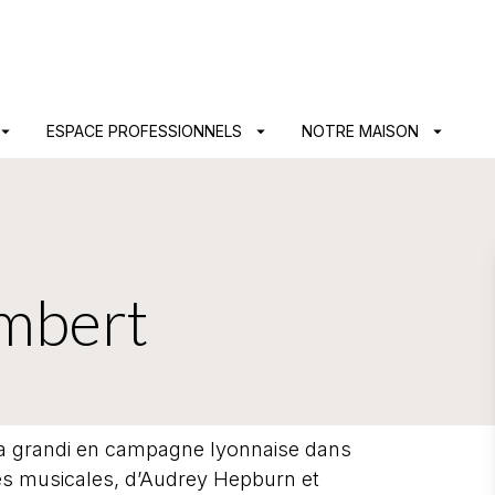
PIED DE PAGE
ow_drop_down
ESPACE PROFESSIONNELS
arrow_drop_down
NOTRE MAISON
arrow_drop_down
mbert
a grandi en campagne lyonnaise dans
s musicales, d’Audrey Hepburn et