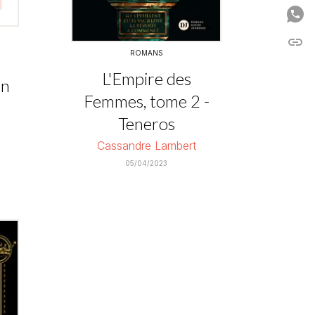
P
link
C
ROMANS
L'Empire des
on
Femmes, tome 2 -
Teneros
Cassandre Lambert
05/04/2023