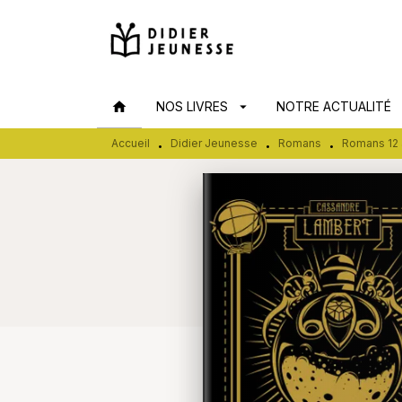
MENU
RECHERCHE
CONTENU
home
NOS LIVRES
arrow_drop_down
NOTRE ACTUALITÉ
arr
Accueil
Didier Jeunesse
Romans
Romans 12 
•
•
•