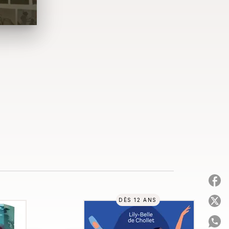
P
DÈS 12 ANS
P
P