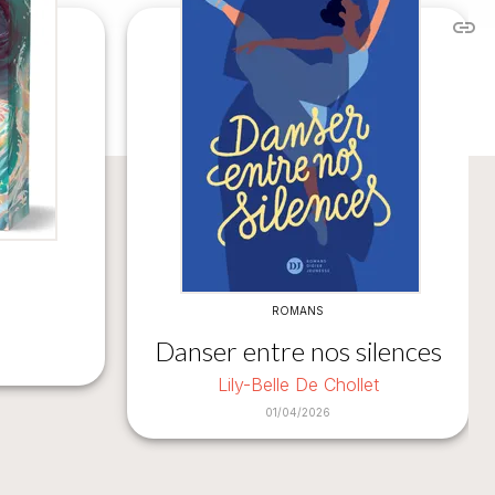
link
C
ROMANS
Danser entre nos silences
Lily-Belle De Chollet
01/04/2026