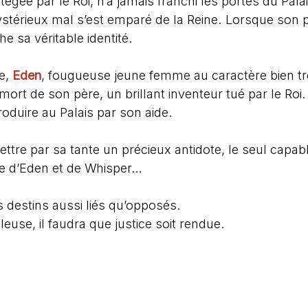
tégée par le Roi, n’a jamais franchi les portes du Pal
stérieux mal s’est emparé de la Reine. Lorsque son 
che sa véritable identité.
e,
Eden
, fougueuse jeune femme au caractère bien tr
 mort de son père, un brillant inventeur tué par le Roi
troduire au Palais par son aide.
ettre par sa tante un précieux antidote, le seul capab
elle d’Eden et de Whisper…
s destins aussi liés qu’opposés.
leuse, il faudra que justice soit rendue.