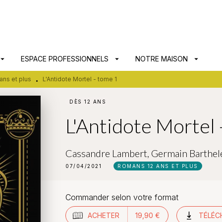
PIED DE PAGE
ow_drop_down
ESPACE PROFESSIONNELS
arrow_drop_down
NOTRE MAISON
arrow_drop_down
ans et plus
L'Antidote Mortel - tome 1
•
DÈS 12 ANS
L'Antidote Mortel 
Cassandre Lambert
,
Germain Barthe
07/04/2021
ROMANS 12 ANS ET PLUS
Commander selon votre format
ACHETER
19,90 €
TÉLÉC