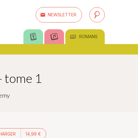
email
NEWSLETTER
search
ROMANS
- tome 1
lemy
HARGER
14,99 €