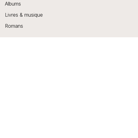
Albums
Livres & musique
Romans
EN LIBRAIRIE
Nouveautés
À paraître
Tous les livres
Mentions Légales
CGU
Charte des données personnelles