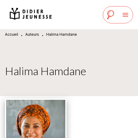
MENU
RECHERCHE
CONTENU
menu
PIED DE PAGE
Accueil
Auteurs
Halima Hamdane
•
•
Halima Hamdane