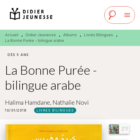
MENU
RECHERCHE
CONTENU
menu
PIED DE PAGE
Accueil
Didier Jeunesse
Albums
Livres Bilingues
•
•
•
•
La Bonne Purée - bilingue arabe
DÈS 5 ANS
La Bonne Purée -
bilingue arabe
Halima Hamdane
,
Nathalie Novi
10/01/2018
LIVRES BILINGUES