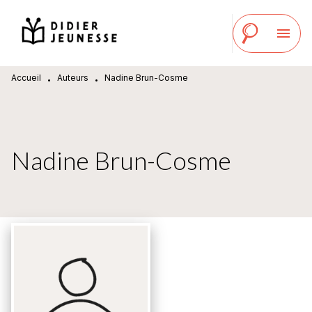
MENU
RECHERCHE
CONTENU
menu
PIED DE PAGE
Accueil
Auteurs
Nadine Brun-Cosme
•
•
Nadine Brun-Cosme