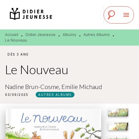
MENU
RECHERCHE
CONTENU
menu
PIED DE PAGE
Accueil
Didier Jeunesse
Albums
Autres Albums
•
•
•
•
Le Nouveau
DÈS 3 ANS
Le Nouveau
Nadine Brun-Cosme
,
Emilie Michaud
03/09/2025
AUTRES ALBUMS