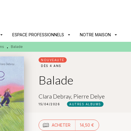
PIED DE PAGE
ow_drop_down
ESPACE PROFESSIONNELS
arrow_drop_down
NOTRE MAISON
arrow_drop_down
ums
Balade
•
NOUVEAUTÉ
DÈS 4 ANS
Balade
Clara Debray
,
Pierre Delye
15/04/2026
AUTRES ALBUMS
ACHETER
14,50 €