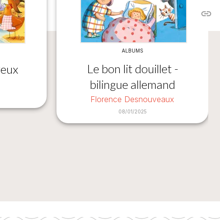
link
C
ALBUMS
Le bon lit douillet -
veux
bilingue allemand
Florence Desnouveaux
08/01/2025