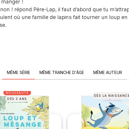
e manger !
on ! répond Père-Lap, il faut d’abord que tu m’attrap
ulent où une famille de lapins fait tourner un loup en
se.
MÊME SÉRIE
MÊME TRANCHE D'ÂGE
MÊME AUTEUR
NOUVEAUTÉ
DÈS LA NAISSANC
DÈS 3 ANS