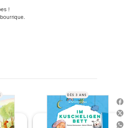
es !
 bourrique.
E
DÈS 3 ANS
P
P
P