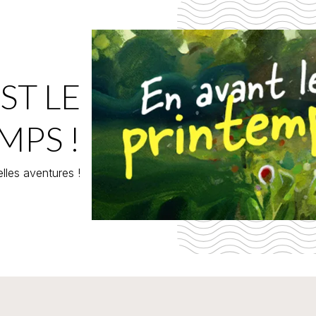
ST LE
MPS !
lles aventures !