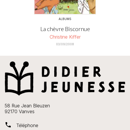
ALBUMS
La chèvre Biscornue
Christine Kiffer
03/09/2008
58 Rue Jean Bleuzen
92170 Vanves
phone
Téléphone