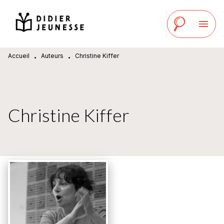
MENU
RECHERCHE
CONTENU
menu
PIED DE PAGE
Accueil
Auteurs
Christine Kiffer
•
•
Christine Kiffer