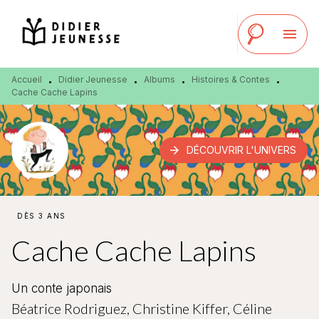
MENU
RECHERCHE
CONTENU
menu
PIED DE PAGE
Accueil
Didier Jeunesse
Albums
Histoires & Contes
•
•
•
•
Cache Cache Lapins
arrow_forward
DÉCOUVRIR L'UNIVERS
DÈS 3 ANS
Cache Cache Lapins
Un conte japonais
Béatrice Rodriguez
,
Christine Kiffer
,
Céline