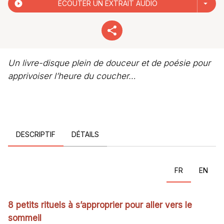
play_circle_filled
ÉCOUTER UN EXTRAIT AUDIO
arrow_drop_down
Un livre-disque plein de douceur et de poésie pour
apprivoiser l’heure du coucher…
DESCRIPTIF
DÉTAILS
FR
EN
8 petits rituels à s’approprier pour aller vers le
sommeil