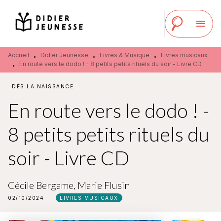
MENU
RECHERCHE
CONTENU
menu
PIED DE PAGE
Accueil
Didier Jeunesse
Livres & Musique
Livres musicaux
•
•
•
En route vers le dodo ! - 8 petits petits rituels du soir - Livre CD
•
DÈS LA NAISSANCE
En route vers le dodo ! -
8 petits petits rituels du
soir - Livre CD
Cécile Bergame
,
Marie Flusin
02/10/2024
LIVRES MUSICAUX