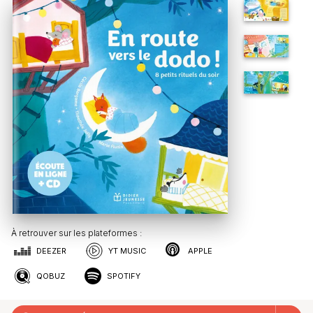
À retrouver sur les plateformes :
DEEZER
YT MUSIC
APPLE
QOBUZ
SPOTIFY