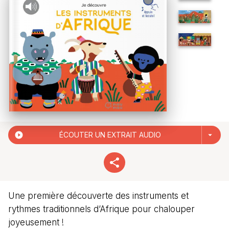
play_circle_filled
ÉCOUTER UN EXTRAIT AUDIO
arrow_drop_down
Une première découverte des instruments et
rythmes traditionnels d’Afrique pour chalouper
joyeusement !