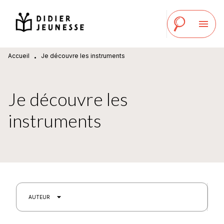
MENU
RECHERCHE
CONTENU
menu
PIED DE PAGE
Accueil
Je découvre les instruments
•
Je découvre les
instruments
arrow_drop_down
AUTEUR